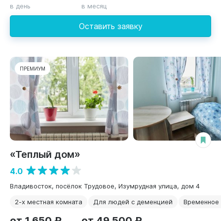
в день
в месяц
Оставить заявку
ПРЕМИУМ
«Теплый дом»
4.0
Владивосток, посёлок Трудовое, Изумрудная улица, дом 4
2-х местная комната
Для людей с деменцией
Временное
от 1 650 ₽
от 49 500 ₽